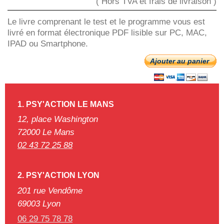
( Hors TVA et frais de livraison )
Le livre comprenant le test et le programme vous est
livré en format électronique PDF lisible sur PC, MAC,
IPAD ou Smartphone.
Ajouter au panier
1. PSY'ACTION
LE MANS
12, place Washington
72000 Le Mans
02 43 72 25 88
2. PSY'ACTION LYON
201 rue Vendôme
69003 Lyon
06 29 75 78 78