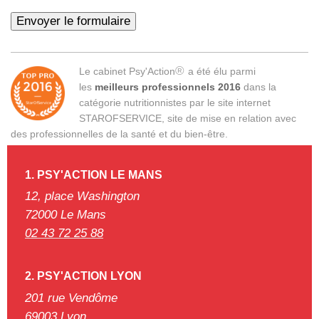
®
Le cabinet Psy'Action
a été élu parmi
les
meilleurs professionnels 2016
dans la
catégorie nutritionnistes par le site internet
STAROFSERVICE, site de mise en relation avec
des professionnelles de la santé et du bien-être.
1. PSY'ACTION
LE MANS
12, place Washington
72000 Le Mans
02 43 72 25 88
2. PSY'ACTION LYON
201 rue Vendôme
69003 Lyon