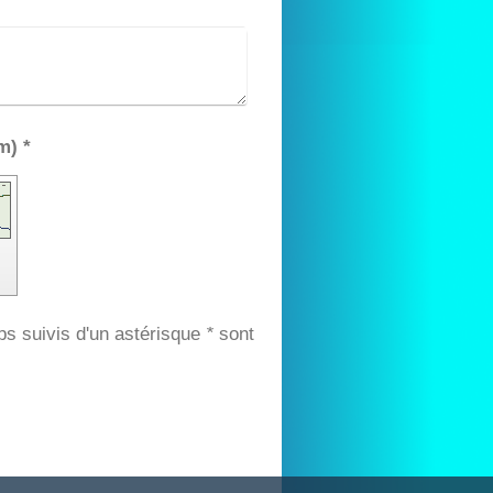
Captcha (code anti-spam) *
ps suivis d'un astérisque
*
sont