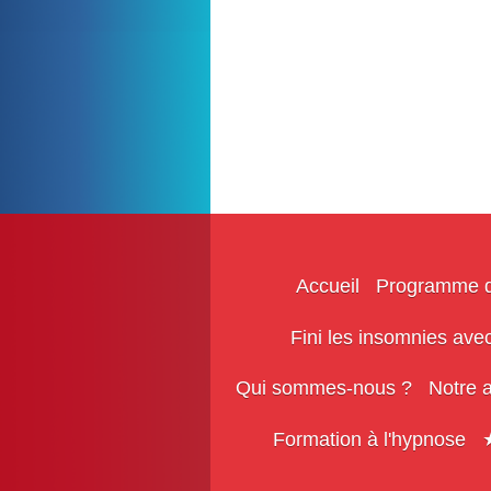
Accueil
Programme d'
Fini les insomnies avec
Qui sommes-nous ?
Notre 
Formation à l'hypnose
★