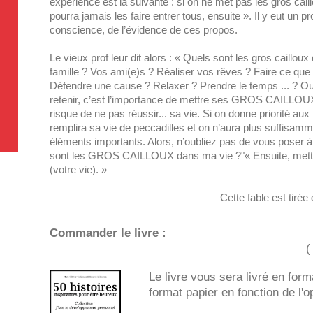
expérience est la suivante : si on ne met pas les gros cail
pourra jamais les faire entrer tous, ensuite ». Il y eut un 
conscience, de l’évidence de ces propos.
Le vieux prof leur dit alors : « Quels sont les gros caillou
famille ? Vos ami(e)s ? Réaliser vos rêves ? Faire ce qu
Défendre une cause ? Relaxer ? Prendre le temps ... ? Ou..
retenir, c’est l’importance de mettre ses GROS CAILLOUX
risque de ne pas réussir... sa vie. Si on donne priorité aux 
remplira sa vie de peccadilles et on n’aura plus suffisa
éléments importants. Alors, n’oubliez pas de vous poser 
sont les GROS CAILLOUX dans ma vie ?"« Ensuite, mette
(votre vie). »
Cette fable est tir
Commander le livre :
(
Le livre vous sera livré en fo
format papier en fonction de l'o