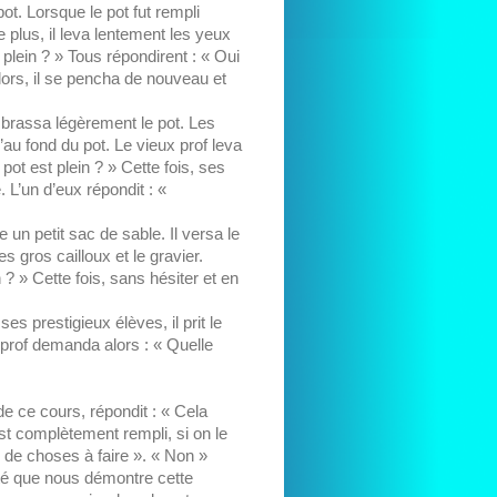
ot. Lorsque le pot fut rempli
de plus, il leva lentement les yeux
plein ? » Tous répondirent : « Oui
lors, il se pencha de nouveau et
s brassa légèrement le pot. Les
u’au fond du pot. Le vieux prof leva
ot est plein ? » Cette fois, ses
L’un d’eux répondit : «
e un petit sac de sable. Il versa le
s gros cailloux et le gravier.
 ? » Cette fois, sans hésiter et en
es prestigieux élèves, il prit le
ux prof demanda alors : « Quelle
e ce cours, répondit : « Cela
t complètement rempli, si on le
 de choses à faire ». « Non »
rité que nous démontre cette