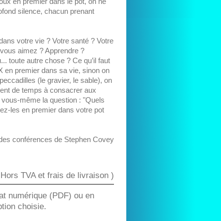
loux en premier dans le pot, on ne
profond silence, chacun prenant
x dans votre vie ? Votre santé ? Votre
e vous aimez ? Apprendre ?
. toute autre chose ? Ce qu’il faut
 en premier dans sa vie, sinon on
peccadilles (le gravier, le sable), on
mment de temps à consacrer aux
à vous-même la question : "Quels
z-les en premier dans votre pot
ée des conférences de Stephen Covey
 Hors TVA et frais de livraison )
rmat numérique (PDF) ou en
ption choisie.