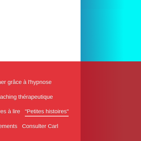
mer grâce à l'hypnose
aching thérapeutique
res à lire
"Petites histoires"
ements
Consulter Carl