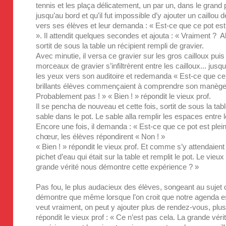
tennis et les plaça délicatement, un par un, dans le grand p
jusqu’au bord et qu’il fut impossible d’y ajouter un caillou 
vers ses élèves et leur demanda : « Est-ce que ce pot est 
». Il attendit quelques secondes et ajouta : « Vraiment ? A
sortit de sous la table un récipient rempli de gravier.
Avec minutie, il versa ce gravier sur les gros cailloux pui
morceaux de gravier s’infiltrèrent entre les cailloux... jusq
les yeux vers son auditoire et redemanda « Est-ce que ce p
brillants élèves commençaient à comprendre son manège. 
Probablement pas ! » « Bien ! » répondit le vieux prof.
Il se pencha de nouveau et cette fois, sortit de sous la tabl
sable dans le pot. Le sable alla remplir les espaces entre le
Encore une fois, il demanda : « Est-ce que ce pot est plein
chœur, les élèves répondirent « Non ! »
« Bien ! » répondit le vieux prof. Et comme s’y attendaient s
pichet d’eau qui était sur la table et remplit le pot. Le vie
grande vérité nous démontre cette expérience ? »
Pas fou, le plus audacieux des élèves, songeant au sujet d
démontre que même lorsque l’on croit que notre agenda es
veut vraiment, on peut y ajouter plus de rendez-vous, plus
répondit le vieux prof : « Ce n’est pas cela. La grande vé