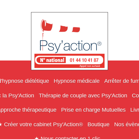
hypnose diététique
Hypnose médicale
Arrêter de fu
 la Psy'Action
Thérapie de couple avec Psy'Action
Co
approche thérapeutique
Prise en charge Mutuelles
Liv
 Créer votre cabinet Psy'Action®
Boutique
Nos évèn
★ Nous contacter en 1 clic